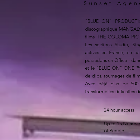
Sunset Agen
"BLUE ON" PRODUCTION
discographique MANGALY
films THE COLOMA PIC
Les sections Studio, St
actives en France, en pa
possédons un Office - dan
et le "BLUE ON" ONE ™, a
de clips, tournages de fi
Avec déjà plus de 500.
transformé les difficultés 
24 hour access
Up to 15 Numbe
of People