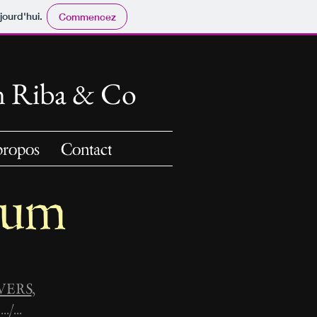
jourd'hui.
Commencez
n Riba & Co
propos
Contact
ium
VERS
,
../...