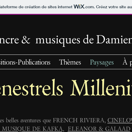
lateforme de création de sites internet
.com
. Créez votre site au
'encre & musiques
de Damie
itions-Publications
Thèmes
Paysages
À 
nestrels Millen
les belles aventures que FRENCH RIVIERA,
CINELO
 MUSIQUE DE KAFKA,
ELEANOR & GALAAD
.