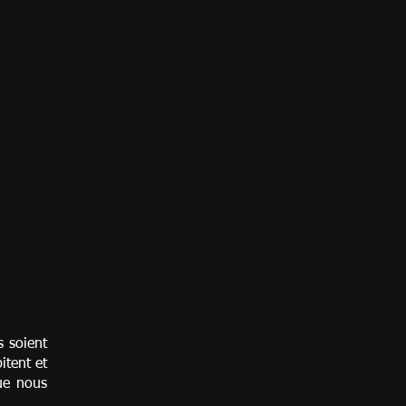
 soient
itent et
que nous