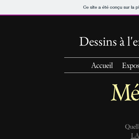
Ce site a été conçu sur la p
Dessins à l
Accueil
Expos
Mé
Quel
LA