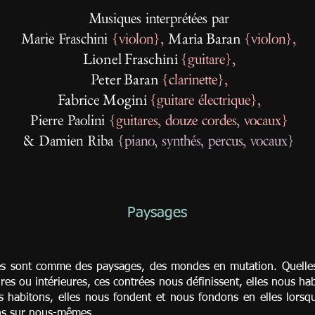
Musiques interprétées par
Maria Baran
Marie Fraschini
{v
iolon
},
{
violon
},
Lionel Fraschini
{guitare
},
Peter Baran
{
clarinette
},
Fabrice Mogini
{
guitare électrique
},
Pierre Paolini
{
guitares, douze cordes, vocaux
}
& Damien Riba
{
piano, synthés, percus, vocaux
}
Paysages
es sont comme des paysages, des mondes en mutation. Quelles
res ou intérieures, ces contrées nous définissent, elles nous hab
s habitons, elles nous fondent et nous fondons en elles lors
ns sur nous-mêmes.