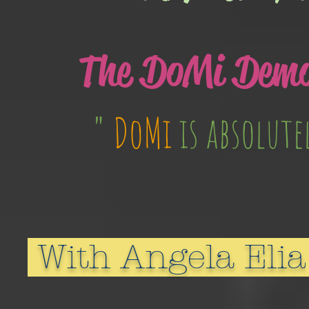
The DoMi Demo
"
DoMi
is absolut
With Angela Elia