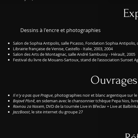
Ex
Dessins à l'encre et photographies
Salon de Sophia Antipolis, salle Picasso, Fondation Sophia Antipolis,
Librairie française de Venise, Castello - Italie, 2003, 2004
Salon des Arts de Montagnac, salle André Sambussy - Hérault, 2005
Festival du livre de Mouans-Sartoux, stand de l'association Sunset A
Ouvrages 
Il n'y a pas que Prague
, photographies noir et blanc argentique sur le
Bojové Písně
, en sideman avec le chansonnier tchèque Pepa Nos, livre
Rovnou za Nosem
, DVD de la tournée Live in Břeclav + Live at Balbín
JazzBoost
, le site internet du groupe 27
Ré