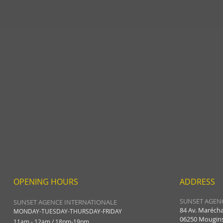
OPENING HOURS
ADDRESS
SUNSET AGEN
SUNSET AGENCE INTERNATIONALE
84 Av. Maréchal
MONDAY-TUESDAY-THURSDAY-FRIDAY
06250 Mougin
11am - 12am / 18pm-19pm