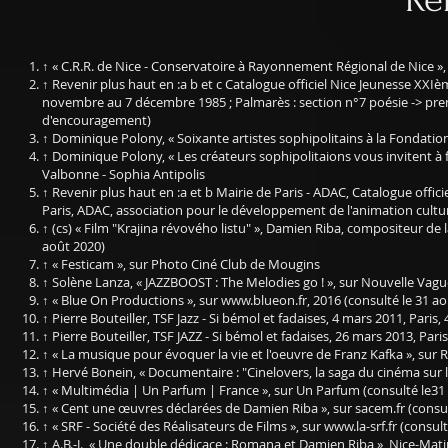
↑ « C.R.R. de Nice - Conservatoire à Rayonnement Régional de Nice »,
↑ Revenir plus haut en :a b et c Catalogue officiel Nice Jeunesse XXIè
novembre au 7 décembre 1985 ; Palmarès : section n°7 poésie -> prem
d'encouragement)
↑ Dominique Polony, « Soixante artistes sophipolitains à la Fondatio
↑ Dominique Polony, « Les créateurs sophipolitaions vous invitent à f
Valbonne - Sophia Antipolis
↑ Revenir plus haut en :a et b Mairie de Paris - ADAC, Catalogue offici
Paris, ADAC, association pour le développement de l'animation culture
↑ (cs) « Film "Krajina révového listu" », Damien Riba, compositeur de l
août 2020)
↑ « Festicam », sur Photo Ciné Club de Mougins
↑ Solène Lanza, « JAZZBOOST : The Melodies go ! », sur Nouvelle Vagu
↑ « Blue On Productions », sur
www.blueon.fr
, 2016 (consulté le 31 a
↑ Pierre Bouteiller, TSF Jazz - Si bémol et fadaises, 4 mars 2011, Paris, 
↑ Pierre Bouteiller, TSF JAZZ - Si bémol et fadaises, 26 mars 2013, Paris,
↑ « La musique pour évoquer la vie et l'oeuvre de Franz Kafka », sur
↑ Hervé Bonein, « Documentaire : "Cinelovers, la saga du cinéma sur l
↑ « Multimédia | Un Parfum | France », sur Un Parfum (consulté le31
↑ « Cent une œuvres déclarées de Damien Riba », sur sacem.fr (consu
↑ « SRF - Société des Réalisateurs de Films », sur
www.la-srf.fr
(consult
↑ A.B.-J., « Une double dédicace : Romana et Damien Riba », Nice-Mat