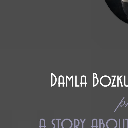
Damla Bozku
p
a story about 