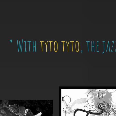
"
With
tyto tyto
, the ja