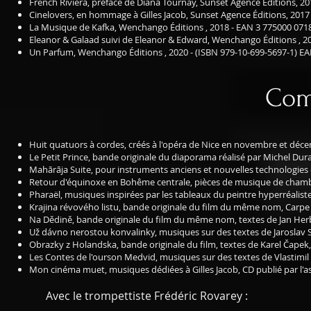
French Riviera, préface de Diana Tournay, Sunset Agence Éditions, 2
Cinelovers, en hommage à Gilles Jacob, Sunset Agence Éditions, 2017
La Musique de Kafka, Wenchango Éditions , 2018 - EAN 3 775000 071
Eleanor & Galaad suivi de Eleanor & Edward, Wenchango Éditions , 2
Un Parfum, Wenchango Éditions , 2020 - (ISBN 979-10-699-5697-1) E
Com
Huit quatuors à cordes, créés à l'opéra de Nice en novembre et déc
Le Petit Prince, bande originale du diaporama réalisé par Michel Dur
Mahārāja Suite, pour instruments anciens et nouvelles technologies de
Retour d'équinoxe en Bohême centrale, pièces de musique de chambr
Pharaël, musiques inspirées par les tableaux du peintre hyperréalis
Krajina révového listu, bande originale du film du même nom, Carp
Na Dědině, bande originale du film du même nom, textes de Jan He
Už dávno nerostou konvalinky, musiques sur des textes de Jaroslav 
Obrazky z Holandska, bande originale du film, textes de Karel Čape
Les Contes de l'ourson Medvid, musiques sur des textes de Vlastimil 
Mon cinéma muet, musiques dédiées à Gilles Jacob, CD publié par l'a
Avec le trompettiste Frédéric Rovarey :