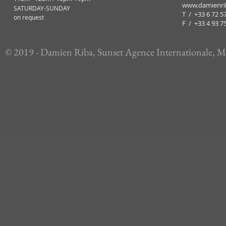
www.damienri
​SATURDAY-SUNDAY
T / +33 6 72 5
on request
​F / +33 4 93 7
© 2019 - Damien Riba, Sunset Agence Internationale,