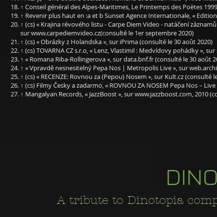
↑ Conseil général des Alpes-Maritimes, Le Printemps des Poètes 19
↑ Revenir plus haut en :a et b Sunset Agence Internationale, « Editions
↑ (cs) « Krajina révového listu - Carpe Diem Video - natáčení záznamů k
sur
www.carpediemvideo.cz
(consulté le 1er septembre 2020)
↑ (cs) « Obrázky z Holandska », sur iPrima (consulté le 30 août 2020)
↑ (cs) TOVARNA CZ s.r.o, « Lenz, Vlastimil : Medvídovy pohádky », sur
↑ « Romana Riba-Rollingerova », sur data.bnf.fr (consulté le 30 août 2
↑ « Vpravdě nesnesitelný Pepa Nos | Metropolis Live », sur web.archi
↑ (cs) « RECENZE: Rovnou za (Pepou) Nosem », sur Kult.cz (consulté l
↑ (cs) Filmy Česky a zadarmo, « ROVNOU ZA NOSEM Pepa Nos – Live a
↑ Mangalyan Records, « JazzBoost », sur
www.jazzboost.com
, 2010 (c
DIN
A tribute to Dinotopia co