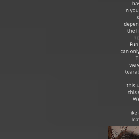
ha
in you
s
depend
the l
ho
Fun
can only
T
we w
tearab
this 
this
We
like
lea