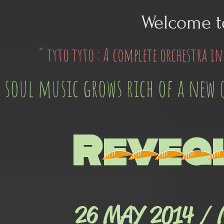
Welcome t
" tyto tyto : A complete orchestra ins
 soul music grows rich of a new 
Reveal
26 MAY 2014 /