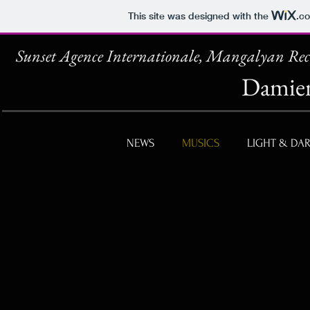
This site was designed with the
.c
Sunset Agence Internationale, Mangalyan Rec
Damien
NEWS
MUSICS
LIGHT & DA