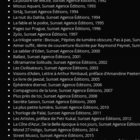
La poudre de félicité, Sunset Agence Éditions, 1992
Missus Aquarii, Sunset Agence Éditions, 1993
Sirtāj, Sunset Agence Éditions, 1994
La nuit du Dahlia, Sunset Agence Éditions, 1994
La fable et le poète, Sunset Agence Éditions, 1995
Pages sur Prague, Sunset Agence Éditions, 1996
Zyós, Sunset Agence Éditions, 1997
La trilogie verte : Bivouac, Pépites de lumière obscure, Pas à pas, Su
Aimer suffit, 4ème de couverture illustrée par Raymond Peynet, Sun
Le sablier d'Eden, Sunset Agence Éditions, 2000
Ballast, Sunset Agence Éditions, 2001
Ultramarine Solitude, Sunset Agence Éditions, 2002
Les Civilisateurs, Sunset Agence Éditions, 2003
Visions d'Aden, Lettre à Arthur Rimbaud, préface d'Amandine Peeters
Le livre de Jawzal, Sunset Agence Éditions, 2005
Éphémère éternel, Sunset Agence Éditions, 2006
Compagnons de la lune, Sunset Agence Éditions, 2007
Plus près de toi, Sunset Agence Éditions, 2008
Secrète Saison, Sunset Agence Éditions, 2009
La plus petite lumière, Sunset Agence Éditions, 2010
L'horloge de Palaï, Sunset Agence Éditions, 2011
Les Artistes, préface de Petr Kukal, Sunset Agence Éditions, 2012
La Côte d'Azur, De la Belle époque à nos jours, Sunset Agence Édition
Motel 27 Indigo, Sunset Agence Éditions, 2014
Street Musics, Sunset Agence Éditions, 2015