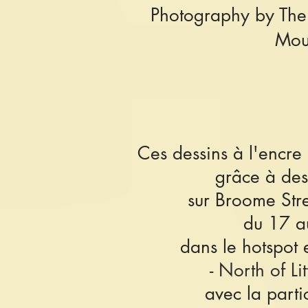
Photography by
The
Mou
Ces dessins à l'encre
grâce à de
sur Broome Str
du 17 a
dans le hotspot
- North of Li
avec la partic