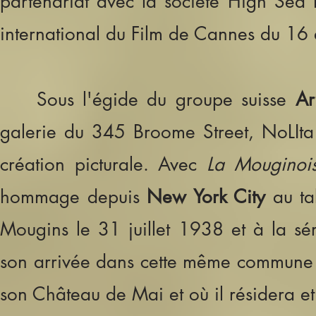
partenariat avec la société High Sea 
i
nternational du Film de Cannes du 16
Sous l'égide du groupe suisse
Ar
galerie du 345 Broome Street, NoLIta
création picturale. Avec
La Mouginoi
hommage depuis
New York City
au ta
Mougins le 31 juillet 1938 et à la sé
so
n arrivée dans cette même commune en
son Château de Mai et où il résidera et