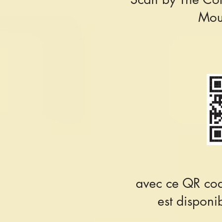
Mou
avec ce QR co
est di
sponi