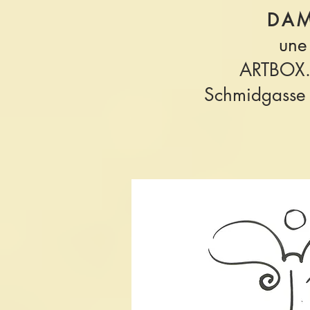
DAM
une
ARTBOX
Schmidgasse 