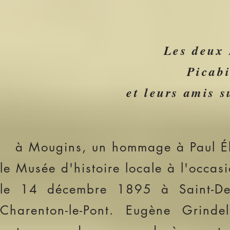
Les deux
Picabi
et le
ur
s amis s
à Mougins, un hommage à Paul Él
le Musée d'histoire locale à l'occasi
le 14 décembre 1895 à Saint-D
Charenton-le-Pont. Eugène Grind