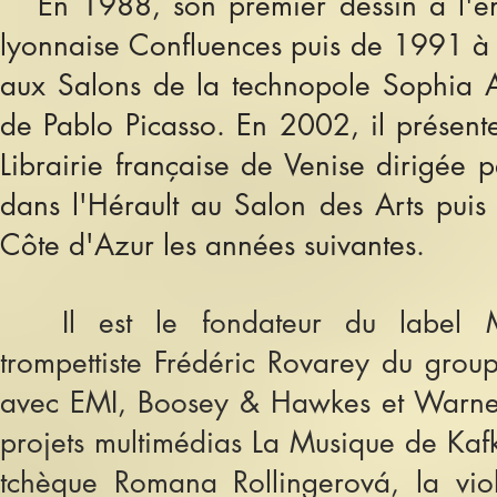
En 1988, son premier dessin à l'encr
ly
onnaise Confluences pui
s de 1991 à 
aux Salons de la technopole Sophia An
de Pablo Picasso. En 2002, il présen
Librairie française de Venise dirigée
dans l'Hérault au Salon des Arts puis
Côte d'Azur les années suivantes
.
Il est le fondateur du label M
trompettiste
Frédéric Rovarey du group
avec EMI, Boosey & Hawkes et Warner
projets multimédias La Musique de Kafk
tchèque Romana Rollingerová, la violo