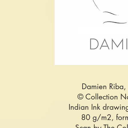
Damien Riba
© Collection 
Indian Ink d
rawing
80 g/m2,
for
Scan by
The Co