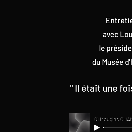
Entreti
avec Lou
le présid
du Musée d'
" Il était une f
01 Mougins CHA