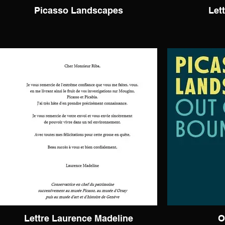
Picasso Landscapes
Lett
Lettre Laurence Madeline
O