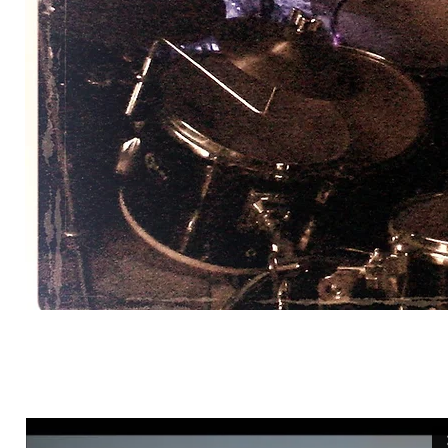
En même temps que ce lecteur vidéo, prière de lancer
la bande-son Soundcloud ci-dessous intitulée :
" Dhikr-Atlâl-Wuquf " - Ziryab-al-Qa'el