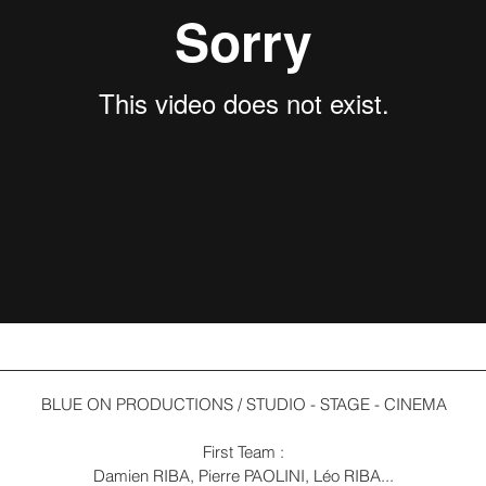
BLUE ON PRODUCTIONS / STUDIO - STAGE - CINEMA
First Team :
Damien RIBA, Pierre PAOLINI, Léo RIBA...