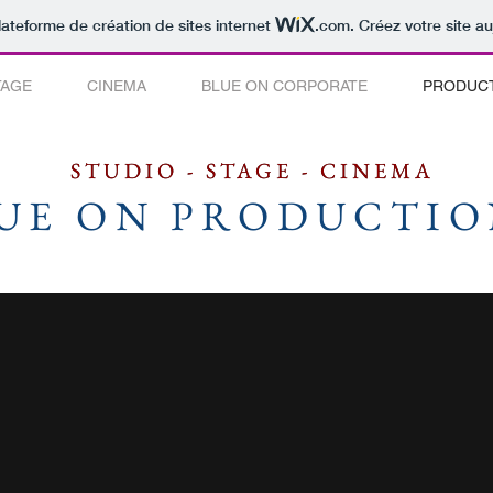
lateforme de création de sites internet
.com
. Créez votre site au
TAGE
CINEMA
BLUE ON CORPORATE
PRODUC
STUDIO - STAGE - CINEMA
STUDIO - STAGE - CINEMA
UE ON PRODUCTIO
UE ON PRODUCTIO