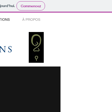
jourd'hui.
Commencez
TIONS
À PROPOS
NS
NS