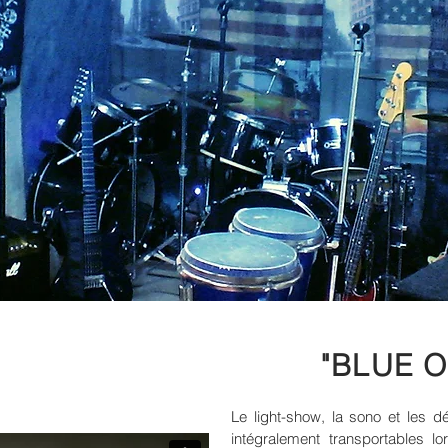
"BLUE O
Le light-show, la sono et les
intégralement transportables l