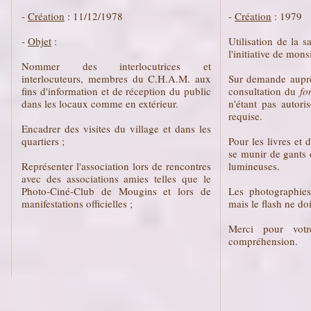
-
Création
: 11/12/1978
-
Création
: 1979
-
Objet
:
Utilisation de la s
l'initiative de mo
Nommer des interlocutrices et
interlocuteurs, membres du C.H.A.M. aux
Sur demande auprè
fins d'information et de réception du public
consultation du
fon
dans les locaux comme en extérieur.
n'étant pas autori
requise.
Encadrer des visites du village et dans les
quartiers ;
Pour les livres et
se munir de gants 
Représenter l'association lors de rencontres
lumineuses.
avec des associations amies telles que le
Photo-Ciné-Club de Mougins et lors de
Les photographies
manifestations officielles ;
mais le flash ne do
Merci pour votr
compréhension.