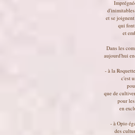
Imprégnées
d'inimitables
et se joignen
qui font
et em
Dans les com
aujourd'hui enc
- à la Roquett
c'est 
pou
que de cultive
pour le
en excl
- à Opio ég
des cultu