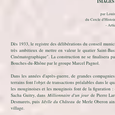
IMAGES 
par Lou
du Cercle d'Histoi
- Arti
Dès 1933, le registre des délibérations du conseil munic
très ambitieux de mettre en valeur le quatier Saint-Basi
Cinématographique". La construction ne se finalisera pas
Bouches-du-Rhône par le groupe Marcel Pagnol.
Dans les années d'après-guerre, de grandes compagnies
terrains font l'objet de transactions préalables dans le 
les mouginoises et les mouginois font de la figuration :
Sacha Guitry, dans
Millionnaire d'un jour
de Pierre La
Desmarets, puis
Idylle du Château
de Merle Oberon ainsi
village.