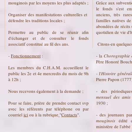
mouginois par les moyens les plus adaptés ;
Grâce aux subventi
le fonds s'est en
Organiser des manifestations culturelles et
anciens, très rar
défendre les traditions locales ;
familles natives d
abondées de récits 
Permettre au public de se réunir afin
quotidien de vie d'h
d'échanger et de consulter le fonds
associatif constitué au fil des ans.
Citons-en quelques
-
Fonctionnement
:
- la
Chorographie o
Père Honoré Bouch
Les membres du C.H.A.M. accueillent le
public les 2e et 4e mercredis du mois de 9h
- l'
Histoire généra
à 12h ;
Pierre Papon (1777
Nous recevons également à la demande ;
- des périodiqu
mensuel des ami
Pour se faire, prière de prendre contact svp
1930 ;
avec les référents par téléphone ou par
courriel
ici
ou à la rubrique
"
Contacts
".
- des journaux paro
mouginois
édité
ministère de l'abbé