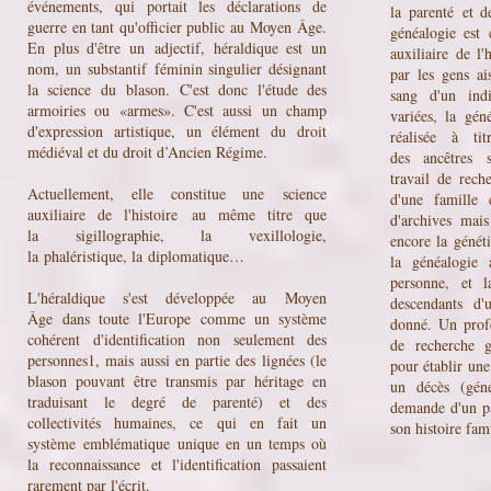
événements, qui portait les déclarations de
la
parenté
et de
guerre en tant qu'officier public au
Moyen Âge
.
généalogie es
En plus d'être un
adjectif
, héraldique est un
auxiliaire de l'h
nom, un
substantif
féminin singulier désignant
par les gens ai
la science du
blason
. C'est donc l'étude des
sang d'un indi
armoiries ou «armes». C'est aussi un champ
variées, la gén
d'expression artistique, un élément du droit
réalisée à tit
médiéval et du droit d’
Ancien Régime
.
des
ancêtres
su
travail de reche
Actuellement, elle constitue une
science
d'une
famille
e
auxiliaire de l'histoire
au même titre que
d'archives mais
la
sigillographie
, la
vexillologie
,
encore la
génét
la
phaléristique
, la
diplomatique
…
la généalogie 
personne, et l
L'héraldique s'est développée au
Moyen
descendants d
Âge
dans toute l'
Europe
comme un système
donné. Un profe
cohérent d'identification non seulement des
de recherche g
personnes
1
, mais aussi en partie des lignées (le
pour établir un
blason pouvant être transmis par héritage en
un décès (géné
traduisant le degré de parenté) et des
demande d'un pa
collectivités humaines, ce qui en fait un
son histoire fam
système
emblématique
unique en un temps où
la reconnaissance et l'identification passaient
rarement par l'écrit.