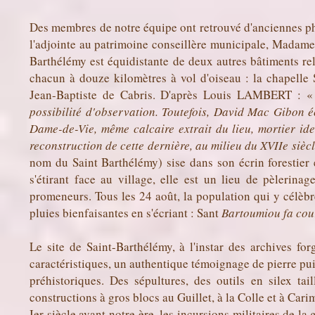
Des membres de notre équipe ont retrouvé d'anciennes pho
l'adjointe au patrimoine conseillère municipale, Mada
Barthélémy est équidistante de deux autres bâtiments r
chacun à douze kilomètres à vol d'oiseau : la chapelle 
Jean-Baptiste de Cabris. D'après Louis LAMBERT : 
possibilité d'observation. Toutefois, David Mac Gibon é
Dame-de-Vie, même calcaire extrait du lieu, mortier id
reconstruction de cette dernière, au milieu du XVIIe siècl
nom du Saint Barthélémy) sise dans son écrin forestier 
s'étirant face au village, elle est un lieu de pèlerina
promeneurs. Tous les 24 août, la population qui y célèbr
pluies bienfaisantes en s'écriant : Sant
Bartoumiou fa cour
Le site de Saint-Barthélémy, à l'instar des archives fo
caractéristiques, un authentique témoignage de pierre puis
préhistoriques. Des sépultures, des outils en silex ta
constructions à gros blocs au Guillet, à la Colle et à Car
Ier siècle avant notre ère, les incursions militaires de l