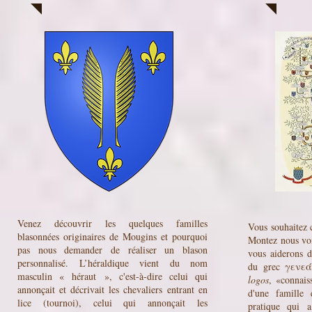
Venez découvrir les quelques familles
Vous souhaitez 
blasonnées originaires de Mougins et pourquoi
Montez nous voi
pas nous demander de réaliser un blason
vous aiderons d
personnalisé. L’héraldique vient du nom
du
grec
γενεά
masculin «
héraut
», c'est-à-dire celui qui
logos
, «connais
annonçait et décrivait les
chevaliers
entrant en
d'une
famille
é
lice (
tournoi
), celui qui annonçait les
pratique qui 