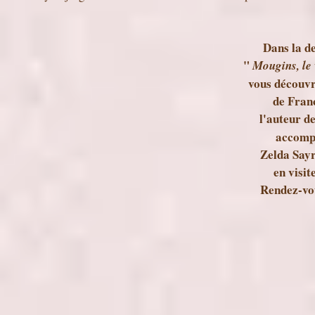
Dans la d
"
Mougins, le 
vous découvr
de Franc
l'auteur d
accomp
Zelda Sayre
en visit
Rendez-vou