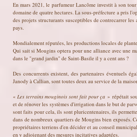
En mars 2021, le parfumeur Lancôme investit à son tour 
domaine de quatre hectares. La sous-préfecture a pris l'o
des projets structurants susceptibles de contrecarrer les
pays.
Mondialement réputées, les productions locales de plantes
Qui sait si Mougins optera pour une alliance avec une m
dans le "grand jardin" de Saint-Basile il y a cent ans ?
Des concurrents existent, des partenaires éventuels éga
Janody à Callian, sont toutes deux au service de la maiso
«
Les terrains mouginois sont fait pour ça
»
répétait sou
et de rénover les systèmes d'irrigation dans le but de par
sont faits pour cela, ils sont pluricentenaires, ils permet
dans de nombreux quartiers de Mougins bien exposés. Cert
propriétaires terriens d'en décider et au conseil municipal
en y adjoignant des mesures incitatives adaptées.