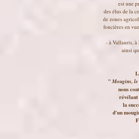
est une 
des élus de la 
de zones agricol
foncières en vue
- à Vallauris, 
ainsi q
L
"
Mougins, le 
nous cont
révélant 
la suc
d'un mougi
F