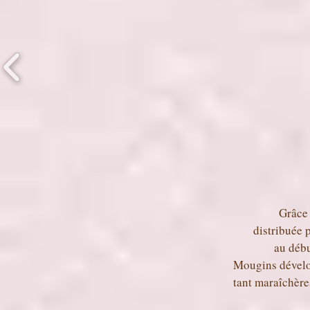
Grâce 
distribuée 
au déb
Mougins dévelop
tant maraîchère