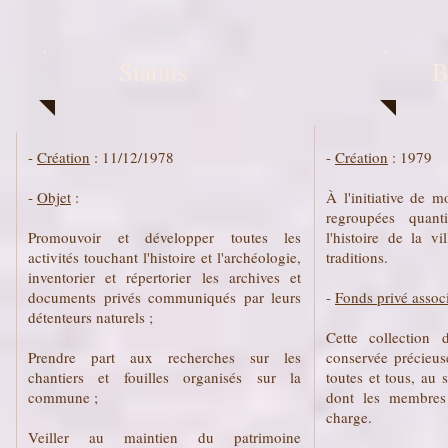
Statuts
B
-
Création
: 11/12/1978
-
Création
: 1979
-
Objet
:
À l'initiative de
regroupées quant
Promouvoir et développer toutes les
l'histoire de la v
activités touchant l'histoire et l'archéologie,
traditions.
inventorier et répertorier les archives et
documents privés communiqués par leurs
-
Fonds privé associ
détenteurs naturels ;
Cette collection 
Prendre part aux recherches sur les
conservée précieus
chantiers et fouilles organisés sur la
toutes et tous, au 
commune ;
dont les membres
charge.
Veiller au maintien du patrimoine